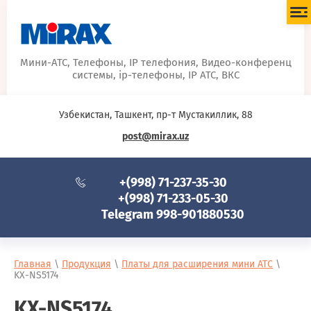
Мини-АТС, Телефоны, IP телефония, Видео-конференц
системы, ip-телефоны, IP АТС, ВКС
Узбекистан, Ташкент, пр-т Мустакиллик, 88
post@mirax.uz
+(998) 71-237-35-30
+(998) 71-233-05-30
Telegram 998-901880530
Главная
\
Продукция
\
Платы для расширения мини АТС
\
KX-NS5174
KX-NS5174