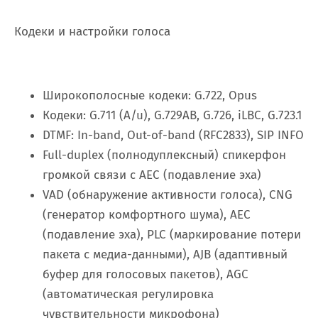
Кодеки и настройки голоса
Широкополосные кодеки: G.722, Opus
Кодеки: G.711 (A/u), G.729AB, G.726, iLBC, G.723.1
DTMF: In-band, Out-of-band (RFC2833), SIP INFO
Full-duplex (полнодуплексный) спикерфон
громкой связи с AEC (подавление эха)
VAD (обнаружение активности голоса), CNG
(генератор комфортного шума), AEC
(подавление эха), PLC (маркирование потери
пакета с медиа-данными), AJB (адаптивный
буфер для голосовых пакетов), AGC
(автоматическая регулировка
чувствительности микрофона)