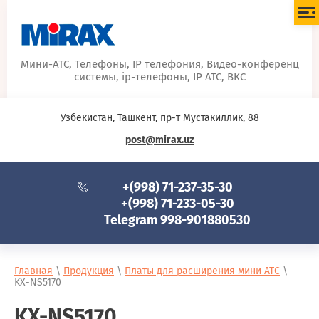
Мини-АТС, Телефоны, IP телефония, Видео-конференц
системы, ip-телефоны, IP АТС, ВКС
Узбекистан, Ташкент, пр-т Мустакиллик, 88
post@mirax.uz
+(998) 71-237-35-30
+(998) 71-233-05-30
Telegram 998-901880530
Главная
\
Продукция
\
Платы для расширения мини АТС
\
KX-NS5170
KX-NS5170