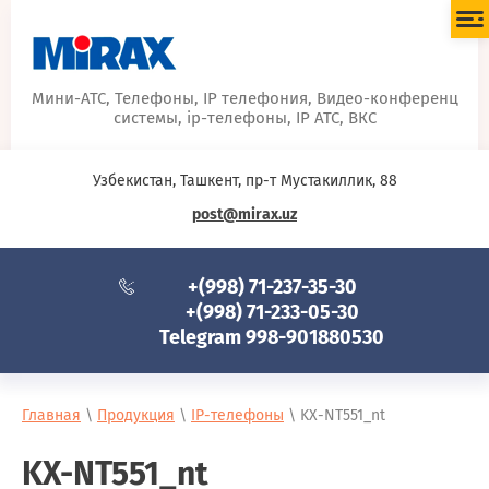
Мини-АТС, Телефоны, IP телефония, Видео-конференц
системы, ip-телефоны, IP АТС, ВКС
Узбекистан, Ташкент, пр-т Мустакиллик, 88
post@mirax.uz
+(998) 71-237-35-30
+(998) 71-233-05-30
Telegram 998-901880530
Главная
\
Продукция
\
IP-телефоны
\ KX-NT551_nt
KX-NT551_nt